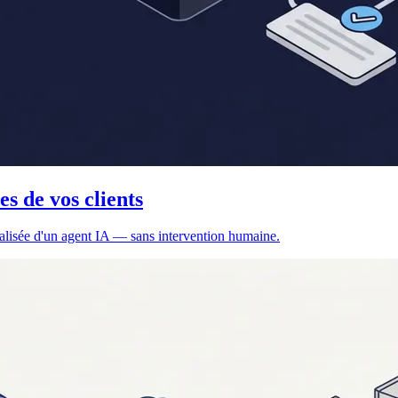
s de vos clients
ualisée d'un agent IA — sans intervention humaine.