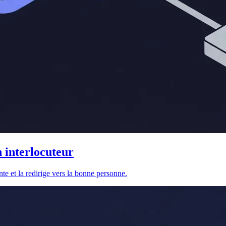
n interlocuteur
e et la redirige vers la bonne personne.