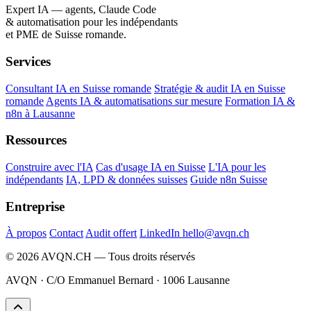
Expert IA — agents, Claude Code
& automatisation pour les indépendants
et PME de Suisse romande.
Services
Consultant IA en Suisse romande
Stratégie & audit IA en Suisse
romande
Agents IA & automatisations sur mesure
Formation IA &
n8n à Lausanne
Ressources
Construire avec l'IA
Cas d'usage IA en Suisse
L'IA pour les
indépendants
IA, LPD & données suisses
Guide n8n Suisse
Entreprise
À propos
Contact
Audit offert
LinkedIn
hello@avqn.ch
© 2026 AVQN.CH — Tous droits réservés
AVQN · C/O Emmanuel Bernard · 1006 Lausanne