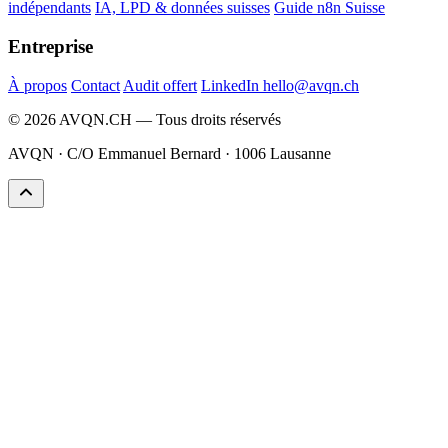
indépendants
IA, LPD & données suisses
Guide n8n Suisse
Entreprise
À propos
Contact
Audit offert
LinkedIn
hello@avqn.ch
© 2026 AVQN.CH — Tous droits réservés
AVQN · C/O Emmanuel Bernard · 1006 Lausanne