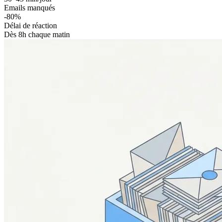
Emails manqués
-80%
Délai de réaction
Dès 8h chaque matin