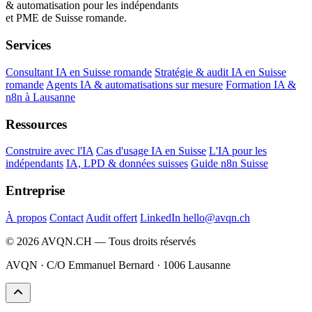
& automatisation pour les indépendants
et PME de Suisse romande.
Services
Consultant IA en Suisse romande
Stratégie & audit IA en Suisse
romande
Agents IA & automatisations sur mesure
Formation IA &
n8n à Lausanne
Ressources
Construire avec l'IA
Cas d'usage IA en Suisse
L'IA pour les
indépendants
IA, LPD & données suisses
Guide n8n Suisse
Entreprise
À propos
Contact
Audit offert
LinkedIn
hello@avqn.ch
© 2026 AVQN.CH — Tous droits réservés
AVQN · C/O Emmanuel Bernard · 1006 Lausanne